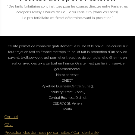
"Des tarifs forfaitaires sont institués pour les courses directes entre Paris et les
aéroports Roissy-Charles-de-Gaulle ou Paris-Orly (dans les 2 sens).
Le prix forfaitaire est fixe et déterminé avant la prestation."
Ce site permet de connaître gratuitement la durée et le prix d'une course sur
tout trajet en taxi en France métropolitaine, et fait la promotion d'un service
payant, le 0890255555, qui permet entre autres de contacter et d'être mis en
relation avec des taxis partout en France. Ce site n'est pas lié à un service
gouvernemental.
Notre adresse :
ONECT
Pyketree Business Centre, Suite 3,
Industry Street, Zone 5
Central Business District
CBD5030 St. Venera
Malta
Contact
CGU
Protection des données personnelles / Confidentialité