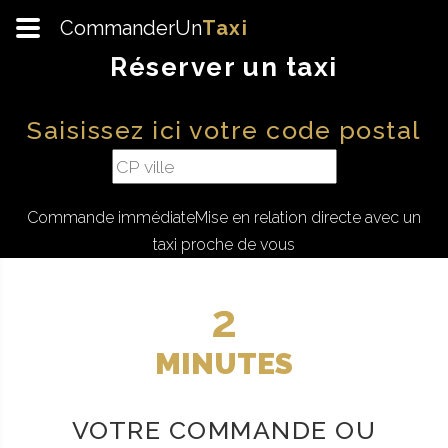
CommanderUn
Taxi
Réserver un taxi
Saisissez ici votre code postal
Commande immédiate
Mise en relation directe avec un
taxi proche de vous
2
MINUTES
VOTRE COMMANDE OU