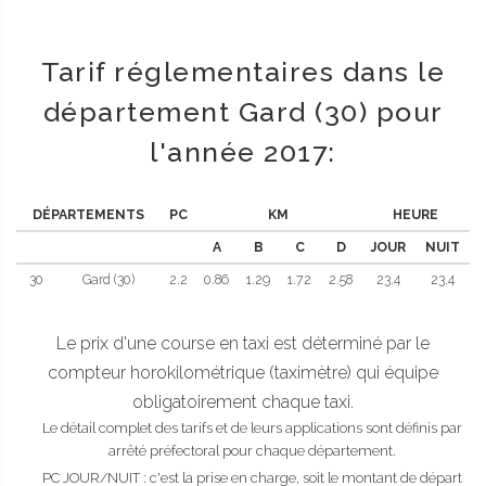
Tarif réglementaires dans le
département Gard (30) pour
l'année 2017:
DÉPARTEMENTS
PC
KM
HEURE
A
B
C
D
JOUR
NUIT
30
Gard (30)
2.2
0.86
1.29
1.72
2.58
23.4
23.4
Le prix d'une course en taxi est déterminé par le
compteur horokilométrique (taximètre) qui équipe
obligatoirement chaque taxi.
Le détail complet des tarifs et de leurs applications sont définis par
arrêté préfectoral pour chaque département.
PC JOUR/NUIT : c'est la prise en charge, soit le montant de départ