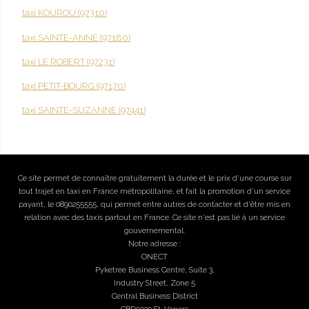
taxi KOUROU (97310)
taxi SAINTE-ANNE (97180)
taxi LE ROBERT (97231)
taxi PETIT-BOURG (97170)
taxi SAINTE-SUZANNE (97441)
Ce site permet de connaître gratuitement la durée et le prix d'une course sur
tout trajet en taxi en France métropolitaine, et fait la promotion d'un service
payant, le 0890255555, qui permet entre autres de contacter et d'être mis en
relation avec des taxis partout en France. Ce site n'est pas lié à un service
gouvernemental.
Notre adresse :
ONECT
Pyketree Business Centre, Suite 3,
Industry Street, Zone 5
Central Business District