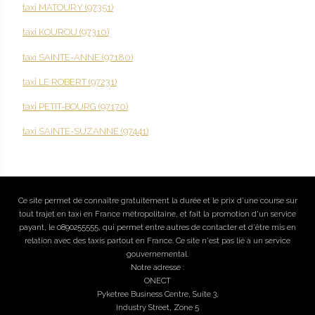
taxi MATOURY (97351)
taxi KOUROU (97310)
taxi SAINTE-ANNE (97180)
taxi LE ROBERT (97231)
taxi PETIT-BOURG (97170)
taxi SAINTE-SUZANNE (97441)
Ce site permet de connaître gratuitement la durée et le prix d'une course sur
tout trajet en taxi en France métropolitaine, et fait la promotion d'un service
payant, le 0890255555, qui permet entre autres de contacter et d'être mis en
relation avec des taxis partout en France. Ce site n'est pas lié à un service
gouvernemental.
Notre adresse :
ONECT
Pyketree Business Centre, Suite 3,
Industry Street, Zone 5