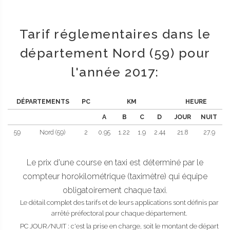
Tarif réglementaires dans le
département Nord (59) pour
l'année 2017:
DÉPARTEMENTS
PC
KM
HEURE
A
B
C
D
JOUR
NUIT
59
Nord (59)
2
0.95
1.22
1.9
2.44
21.8
27.9
Le prix d'une course en taxi est déterminé par le
compteur horokilométrique (taximètre) qui équipe
obligatoirement chaque taxi.
Le détail complet des tarifs et de leurs applications sont définis par
arrêté préfectoral pour chaque département.
PC JOUR/NUIT : c'est la prise en charge, soit le montant de départ