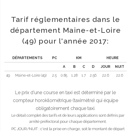
Tarif réglementaires dans le
département Maine-et-Loire
(49) pour l'année 2017:
DÉPARTEMENTS
PC
KM
HEURE
A
B
C
D
JOUR
NUIT
49
Maine-et-Loire (49)
2.5
0.85
1.28
1.7
2.56
22.6
22.6
Le prix d'une course en taxi est déterminé par le
compteur horokilométrique (taximètre) qui équipe
obligatoirement chaque taxi.
Le détail complet des tarifs et de leurs applications sont définis par
arrêté préfectoral pour chaque département.
PC JOUR/NUIT : c'est la prise en charge, soit le montant de départ