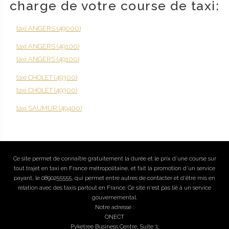
charge de votre course de taxi:
taxi ANGERS (49000)
taxi ANGERS (49100)
taxi ANGERS (49100)
taxi CHOLET (49300)
taxi CHOLET (49300)
taxi SAUMUR (49400)
Ce site permet de connaître gratuitement la durée et le prix d'une course sur
tout trajet en taxi en France métropolitaine, et fait la promotion d'un service
payant, le 0890255555, qui permet entre autres de contacter et d'être mis en
relation avec des taxis partout en France. Ce site n'est pas lié à un service
gouvernemental.
Notre adresse :
ONECT
Pyketree Business Centre, Suite 3,