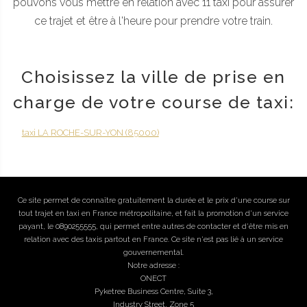
pouvons vous mettre en relation avec 11 taxi pour assurer
ce trajet et être à l'heure pour prendre votre train.
Choisissez la ville de prise en
charge de votre course de taxi:
taxi LA ROCHE-SUR-YON (85000)
Ce site permet de connaître gratuitement la durée et le prix d'une course sur
tout trajet en taxi en France métropolitaine, et fait la promotion d'un service
payant, le 0890255555, qui permet entre autres de contacter et d'être mis en
relation avec des taxis partout en France. Ce site n'est pas lié à un service
gouvernemental.
Notre adresse :
ONECT
Pyketree Business Centre, Suite 3,
Industry Street, Zone 5