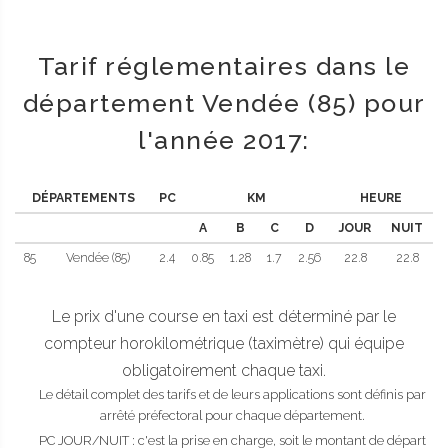
Tarif réglementaires dans le
département Vendée (85) pour
l'année 2017:
DÉPARTEMENTS
PC
KM
HEURE
A
B
C
D
JOUR
NUIT
85
Vendée (85)
2.4
0.85
1.28
1.7
2.56
22.8
22.8
Le prix d'une course en taxi est déterminé par le
compteur horokilométrique (taximètre) qui équipe
obligatoirement chaque taxi.
Le détail complet des tarifs et de leurs applications sont définis par
arrêté préfectoral pour chaque département.
PC JOUR/NUIT : c'est la prise en charge, soit le montant de départ