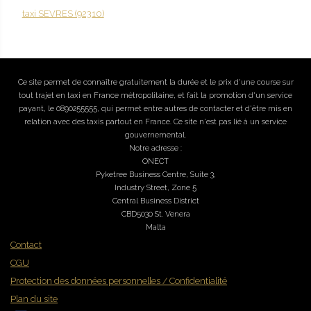
taxi SEVRES (92310)
Ce site permet de connaître gratuitement la durée et le prix d'une course sur
tout trajet en taxi en France métropolitaine, et fait la promotion d'un service
payant, le 0890255555, qui permet entre autres de contacter et d'être mis en
relation avec des taxis partout en France. Ce site n'est pas lié à un service
gouvernemental.
Notre adresse :
ONECT
Pyketree Business Centre, Suite 3,
Industry Street, Zone 5
Central Business District
CBD5030 St. Venera
Malta
Contact
CGU
Protection des données personnelles / Confidentialité
Plan du site