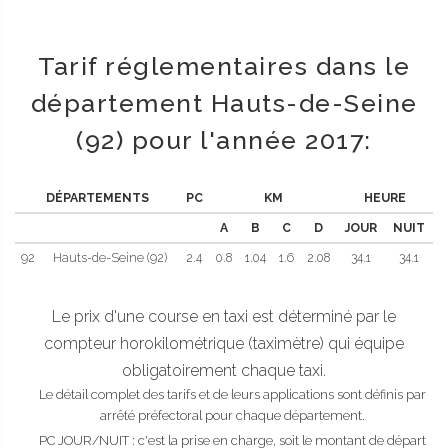
Tarif réglementaires dans le
département Hauts-de-Seine
(92) pour l'année 2017:
DÉPARTEMENTS
PC
KM
HEURE
A
B
C
D
JOUR
NUIT
92
Hauts-de-Seine (92)
2.4
0.8
1.04
1.6
2.08
34.1
34.1
Le prix d'une course en taxi est déterminé par le
compteur horokilométrique (taximètre) qui équipe
obligatoirement chaque taxi.
Le détail complet des tarifs et de leurs applications sont définis par
arrêté préfectoral pour chaque département.
PC JOUR/NUIT : c'est la prise en charge, soit le montant de départ