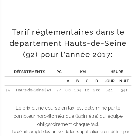
Tarif réglementaires dans le
département Hauts-de-Seine
(92) pour l'année 2017:
DÉPARTEMENTS
PC
KM
HEURE
A
B
C
D
JOUR
NUIT
92
Hauts-de-Seine (92)
2.4
0.8
1.04
1.6
2.08
34.1
34.1
Le prix d'une course en taxi est déterminé par le
compteur horokilométrique (taximètre) qui équipe
obligatoirement chaque taxi.
Le détail complet des tarifs et de leurs applications sont définis par