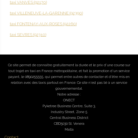
taxi VANVES (92170)
taxi VILLENEUVE-LA-GARENNE (92390)
taxi FONTENAY-AUX-ROSES (92260)
taxi SEVRES (92310)
Ce site permet de connaître gratuitement la durée et le prix d'une course sur
tout trajet en taxi en France métropolitaine, et fait la promotion d'un service
payant, le 0890255555, qui permet entre autres de contacter et d'être mis en
relation avec des taxis partout en France. Ce site n'est pas lié à un service
gouvernemental.
Notre adresse :
ONECT
Pyketree Business Centre, Suite 3,
Industry Street, Zone 5
Central Business District
CBD5030 St. Venera
Malta
Contact