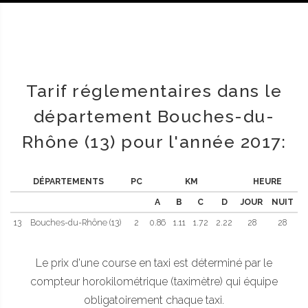
Tarif réglementaires dans le
département Bouches-du-
Rhône (13) pour l'année 2017:
DÉPARTEMENTS
PC
KM
HEURE
A
B
C
D
JOUR
NUIT
13
Bouches-du-Rhône (13)
2
0.86
1.11
1.72
2.22
28
28
Le prix d'une course en taxi est déterminé par le
compteur horokilométrique (taximètre) qui équipe
obligatoirement chaque taxi.