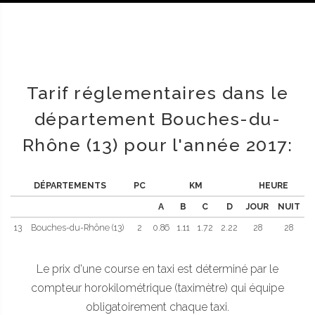
Tarif réglementaires dans le
département Bouches-du-
Rhône (13) pour l'année 2017:
DÉPARTEMENTS
PC
KM
HEURE
A
B
C
D
JOUR
NUIT
13
Bouches-du-Rhône (13)
2
0.86
1.11
1.72
2.22
28
28
Le prix d'une course en taxi est déterminé par le
compteur horokilométrique (taximètre) qui équipe
obligatoirement chaque taxi.