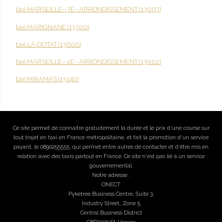
taxi MARSEILLE--7E--ARRONDISSEMENT (13007)
taxi MARIGNANE (13700)
taxi LA CIOTAT (13600)
taxi MARSEILLE--2E--ARRONDISSEMENT (13002)
taxi MIRAMAS (13140)
Ce site permet de connaître gratuitement la durée et le prix d'une course sur
tout trajet en taxi en France métropolitaine, et fait la promotion d'un service
payant, le 0890255555, qui permet entre autres de contacter et d'être mis en
relation avec des taxis partout en France. Ce site n'est pas lié à un service
gouvernemental.
Notre adresse :
ONECT
Pyketree Business Centre, Suite 3,
Industry Street, Zone 5
Central Business District