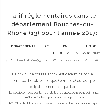
Tarif réglementaires dans le
département Bouches-du-
Rhône (13) pour l'année 2017:
DÉPARTEMENTS
PC
KM
HEURE
A
B
C
D
JOUR
NUIT
13
Bouches-du-Rhône (13)
2
0.86
1.11
1.72
2.22
28
28
Le prix d'une course en taxi est déterminé par le
compteur horokilométrique (taximètre) qui équipe
obligatoirement chaque taxi.
Le détail complet des tarifs et de leurs applications sont définis par
arrêté préfectoral pour chaque département.
PC JOUR/NUIT : c'est la prise en charge, soit le montant de départ