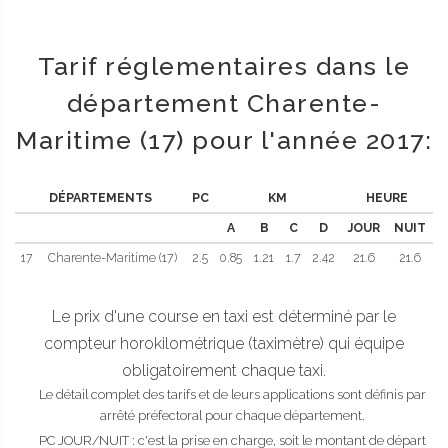
Tarif réglementaires dans le
département Charente-
Maritime (17) pour l'année 2017:
DÉPARTEMENTS
PC
KM
HEURE
A
B
C
D
JOUR
NUIT
17
Charente-Maritime (17)
2.5
0.85
1.21
1.7
2.42
21.6
21.6
Le prix d'une course en taxi est déterminé par le
compteur horokilométrique (taximètre) qui équipe
obligatoirement chaque taxi.
Le détail complet des tarifs et de leurs applications sont définis par
arrêté préfectoral pour chaque département.
PC JOUR/NUIT : c'est la prise en charge, soit le montant de départ