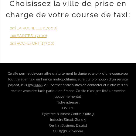
Choisissez la ville de prise en
charge de votre course de taxi:
taxi LA ROCHELLE (17000)
taxi SAINTES (17100)
taxi ROCHEFORT (17300)
Ce site permet de connaître gratuitement la durée et le prix d'une course sur
tout trajet en taxi en France métropolitaine, et fait la promotion d'un service
payant, le 0890255555, qui permet entre autres de contacter et d'être mis en
relation avec des taxis partout en France. Ce site n'est pas lié à un service
gouvernemental.
Notre adresse :
ONECT
Pyketree Business Centre, Suite 3,
Industry Street, Zone 5
Central Business District
CBD5030 St. Venera