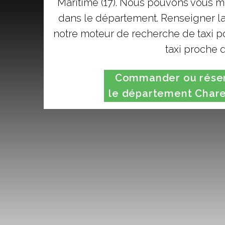
Maritime (17). Nous pouvons vous me
dans le département. Renseigner la
notre moteur de recherche de taxi po
taxi proche 
Commander ou réserv
le département Chare