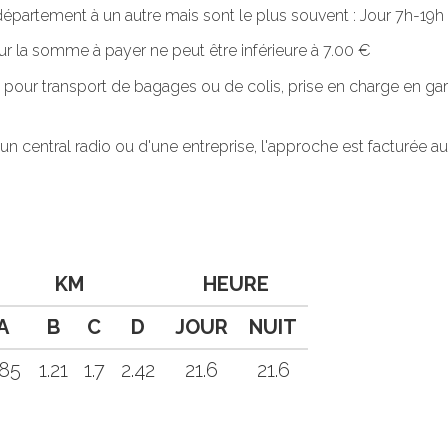
n département à un autre mais sont le plus souvent : Jour 7h-1
r la somme à payer ne peut être inférieure à 7.00 €
 pour transport de bagages ou de colis, prise en charge en gar
'un central radio ou d'une entreprise, l'approche est facturée
KM
HEURE
A
B
C
D
JOUR
NUIT
.85
1.21
1.7
2.42
21.6
21.6