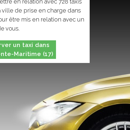
ttre en relation avec 728 taxis
 ville de prise en charge dans
ur être mis en relation avec un
de vous.
er un taxi dans
nte-Maritime (17)