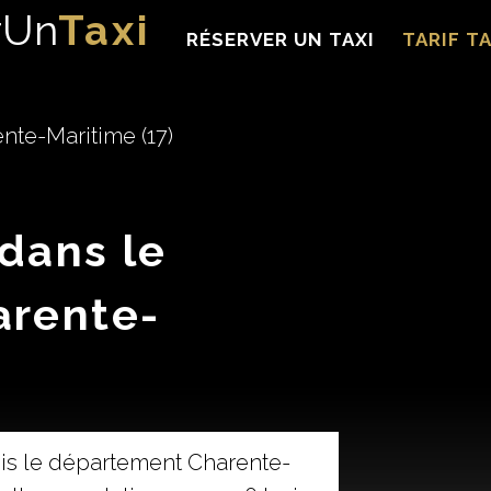
rUn
Taxi
RÉSERVER UN TAXI
TARIF TA
nte-Maritime (17)
 dans le
arente-
is le département Charente-