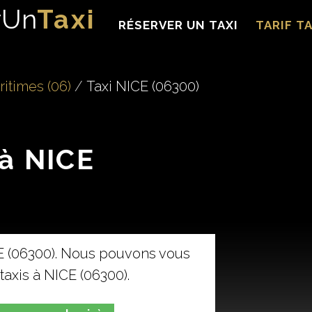
rUn
Taxi
RÉSERVER UN TAXI
TARIF TA
itimes (06)
Taxi NICE (06300)
 à NICE
E (06300). Nous pouvons vous
taxis à NICE (06300).