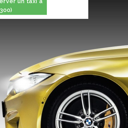
rver un taxi à
300)