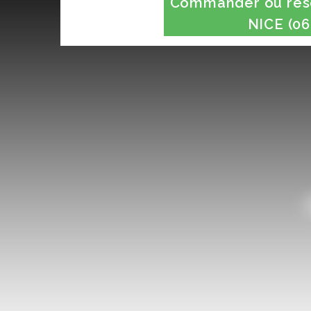
Commander ou rése
NICE (06