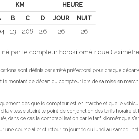
KM
HEURE
A
B
C
D
JOUR
NUIT
04
1.3
2.08
2.6
26
26
rminé par le compteur horokilométrique (taximèt
lications sont définis par arrêté préfectoral pour chaque dépar
oit le montant de départ du compteur lors de sa mise en march
tiquement dès que le compteur est en marche et que le véhicule 
 la vitesse atteint le point de conjonction des tarifs horaire et k
ué), dans ce cas la comptabilisation par le tarif kilométrique s'ar
ur une course aller et retour en journée du lundi au samedi incl