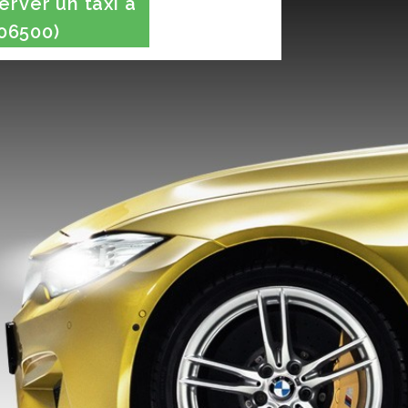
rver un taxi à
06500)