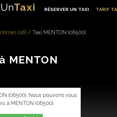
rUn
Taxi
RÉSERVER UN TAXI
TARIF TA
itimes (06)
Taxi MENTON (06500)
i à MENTON
ON (06500). Nous pouvons vous
axis à MENTON (06500).