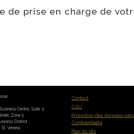
lle de prise en charge de votr
esse :
Contact
CGU
Business Centre, Suite 3,
treet, Zone 5
Protection des données pers
siness District
Confidentialité
St. Venera
Plan du site