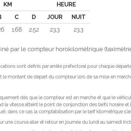
KM
HEURE
B
C
D
JOUR
NUIT
26
1.68
2.52
23.3
23.3
rminé par le compteur horokilométrique (taximèt
lications sont définis par arrêté préfectoral pour chaque dépar
oit le montant de départ du compteur lors de sa mise en march
tiquement dès que le compteur est en marche et que le véhicule 
 la vitesse atteint le point de conjonction des tarifs horaire et k
ué), dans ce cas la comptabilisation par le tarif kilométrique s'ar
ur une course aller et retour en journée du lundi au samedi incl