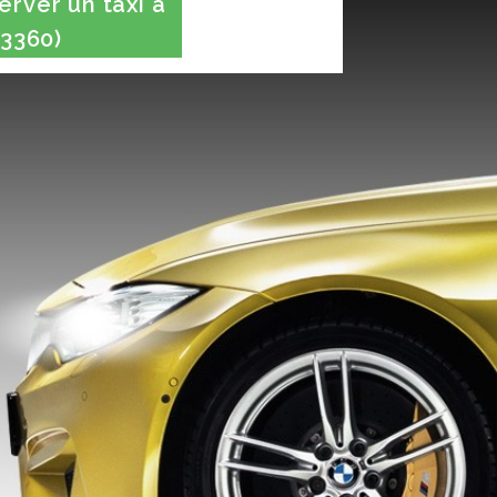
rver un taxi à
3360)