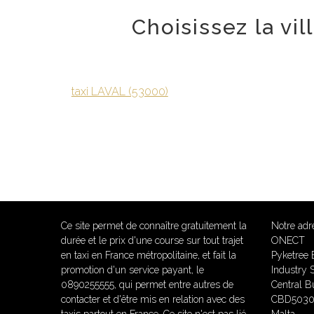
Choisissez la vi
taxi LAVAL (53000)
Ce site permet de connaître gratuitement la
Notre adr
durée et le prix d'une course sur tout trajet
ONECT
en taxi en France métropolitaine, et fait la
Pyketree 
promotion d'un service payant, le
Industry S
0890255555, qui permet entre autres de
Central Bu
contacter et d'être mis en relation avec des
CBD5030 