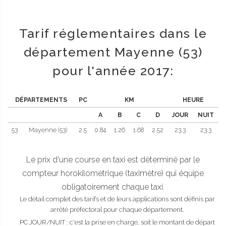
Tarif réglementaires dans le
département Mayenne (53)
pour l'année 2017:
DÉPARTEMENTS
PC
KM
HEURE
A
B
C
D
JOUR
NUIT
53
Mayenne (53)
2.5
0.84
1.26
1.68
2.52
23.3
23.3
Le prix d'une course en taxi est déterminé par le
compteur horokilométrique (taximètre) qui équipe
obligatoirement chaque taxi.
Le détail complet des tarifs et de leurs applications sont définis par
arrêté préfectoral pour chaque département.
PC JOUR/NUIT : c'est la prise en charge, soit le montant de départ