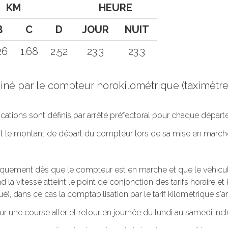
KM
HEURE
B
C
D
JOUR
NUIT
26
1.68
2.52
23.3
23.3
rminé par le compteur horokilométrique (taximèt
lications sont définis par arrêté préfectoral pour chaque dépar
oit le montant de départ du compteur lors de sa mise en march
tiquement dès que le compteur est en marche et que le véhicule 
 la vitesse atteint le point de conjonction des tarifs horaire et k
ué), dans ce cas la comptabilisation par le tarif kilométrique s'ar
ur une course aller et retour en journée du lundi au samedi incl