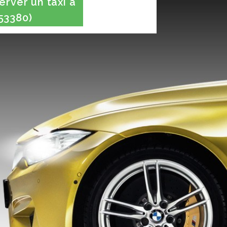
rver un taxi à
53380)