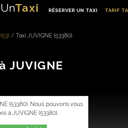
rUn
Taxi
RÉSERVER UN TAXI
TARIF TA
(53)
Taxi JUVIGNE (53380)
 à JUVIGNE
GNE (53380). Nous pouvons vous
axis à JUVIGNE (53380).