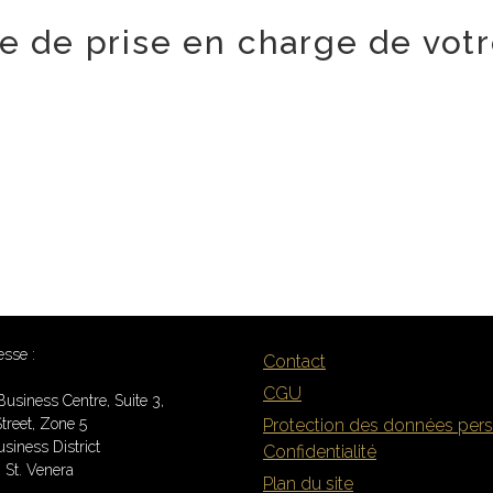
lle de prise en charge de votr
esse :
Contact
CGU
Business Centre, Suite 3,
treet, Zone 5
Protection des données pers
siness District
Confidentialité
St. Venera
Plan du site