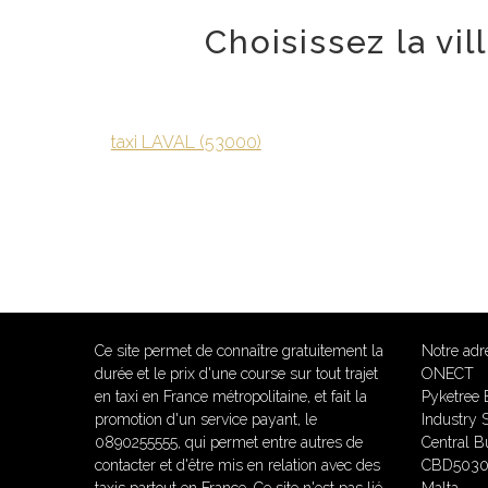
Choisissez la vi
taxi LAVAL (53000)
Ce site permet de connaître gratuitement la
Notre adr
durée et le prix d'une course sur tout trajet
ONECT
en taxi en France métropolitaine, et fait la
Pyketree 
promotion d'un service payant, le
Industry S
0890255555, qui permet entre autres de
Central Bu
contacter et d'être mis en relation avec des
CBD5030 