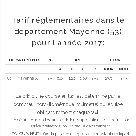
Tarif réglementaires dans le
département Mayenne (53)
pour l'année 2017:
DÉPARTEMENTS
PC
KM
HEURE
A
B
C
D
JOUR
NUIT
53
Mayenne (53)
2.5
0.84
1.26
1.68
2.52
23.3
23.3
Le prix d'une course en taxi est déterminé par le
compteur horokilométrique (taximètre) qui équipe
obligatoirement chaque taxi.
Le détail complet des tarifs et de leurs applications sont définis par
arrêté préfectoral pour chaque département.
PC JOUR/NUIT : c'est la prise en charge, soit le montant de départ