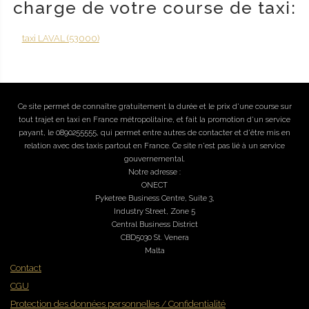
charge de votre course de taxi:
taxi LAVAL (53000)
Ce site permet de connaître gratuitement la durée et le prix d'une course sur
tout trajet en taxi en France métropolitaine, et fait la promotion d'un service
payant, le 0890255555, qui permet entre autres de contacter et d'être mis en
relation avec des taxis partout en France. Ce site n'est pas lié à un service
gouvernemental.
Notre adresse :
ONECT
Pyketree Business Centre, Suite 3,
Industry Street, Zone 5
Central Business District
CBD5030 St. Venera
Malta
Contact
CGU
Protection des données personnelles / Confidentialité