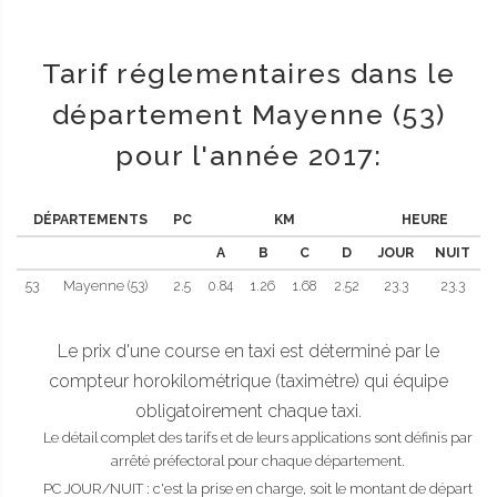
Tarif réglementaires dans le
département Mayenne (53)
pour l'année 2017:
DÉPARTEMENTS
PC
KM
HEURE
A
B
C
D
JOUR
NUIT
53
Mayenne (53)
2.5
0.84
1.26
1.68
2.52
23.3
23.3
Le prix d'une course en taxi est déterminé par le
compteur horokilométrique (taximètre) qui équipe
obligatoirement chaque taxi.
Le détail complet des tarifs et de leurs applications sont définis par
arrêté préfectoral pour chaque département.
PC JOUR/NUIT : c'est la prise en charge, soit le montant de départ