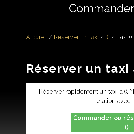
Commande
Accueil
Réserver un taxi
()
Taxi ()
Réserver un taxi 
Réserver rapidement un taxi à ().
relation avec -1
Commander ou rése
()