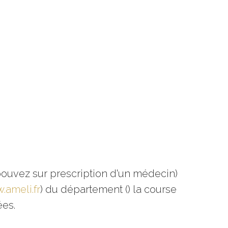
pouvez sur prescription d'un médecin)
.ameli.fr
) du département () la course
ées.