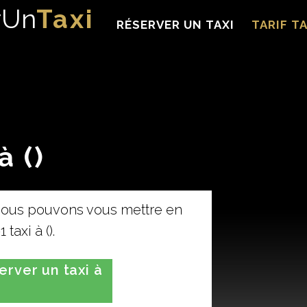
rUn
Taxi
RÉSERVER UN TAXI
TARIF TA
à ()
 Nous pouvons vous mettre en
 taxi à ().
rver un taxi à