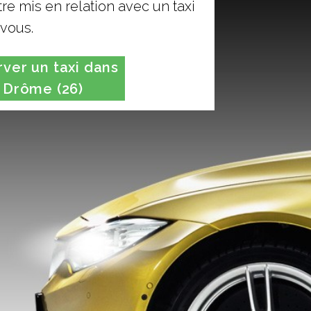
re mis en relation avec un taxi
vous.
er un taxi dans
 Drôme (26)