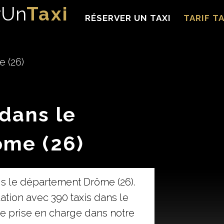
rUn
Taxi
RÉSERVER UN TAXI
TARIF TA
e (26)
 dans le
ôme (26)
s le département Drôme (26).
tion avec 390 taxis dans le
de prise en charge dans notre