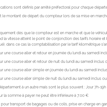
lications sont définis par arrêté préfectoral pour chaque dépar
oit le montant de départ du compteur lors de sa mise en march
tiquement dès que le compteur est en marche et que le véhicule 
 la vitesse atteint le point de conjonction des tarifs horaire et k
ué), dans ce cas la comptabilisation par le tarif kilométrique s'ar
ur une course aller et retour en journée du lundi au samedi incl
ur une course aller et retour de nuit du lundi au samedi inclus o
our une course aller simple en journée du lundi au samedi inclus
ur une course aller simple de nuit du lundi au samedi inclus ou. 
n département à un autre mais sont le plus souvent : Jour 7h-1
r la somme à payer ne peut être inférieure à 7.00 €
 pour transport de bagages ou de colis, prise en charge en gar