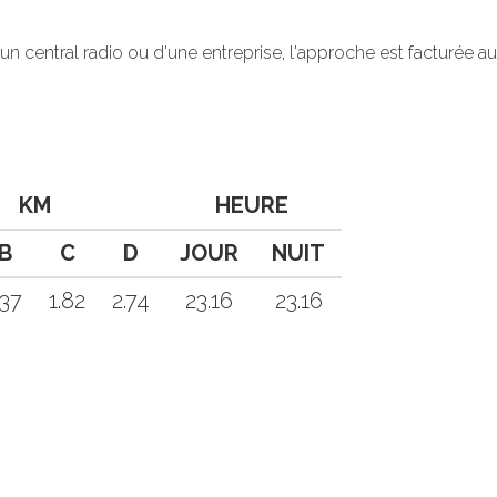
'un central radio ou d'une entreprise, l'approche est facturée
KM
HEURE
B
C
D
JOUR
NUIT
.37
1.82
2.74
23.16
23.16